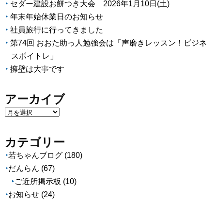
セダー建設お餅つき大会 2026年1月10日(土)
年末年始休業日のお知らせ
社員旅行に行ってきました
第74回 おおた助っ人勉強会は「声磨きレッスン！ビジネ
スボイトレ」
擁壁は大事です
アーカイブ
ア
ー
カ
カテゴリー
イ
若ちゃんブログ
(180)
ブ
だんらん
(67)
ご近所掲示板
(10)
お知らせ
(24)