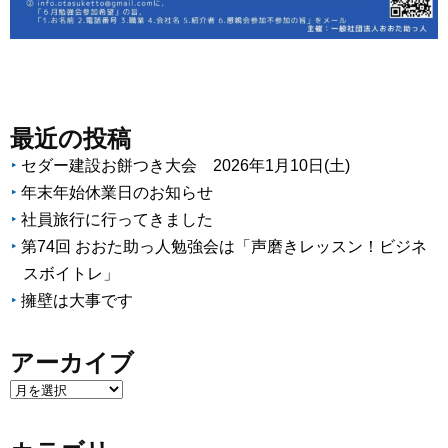
最近の投稿
セダー建設お餅つき大会 2026年1月10日(土)
年末年始休業日のお知らせ
社員旅行に行ってきました
第74回 おおた助っ人勉強会は「声磨きレッスン！ビジネ
スボイトレ」
擁壁は大事です
アーカイブ
ア
ー
カ