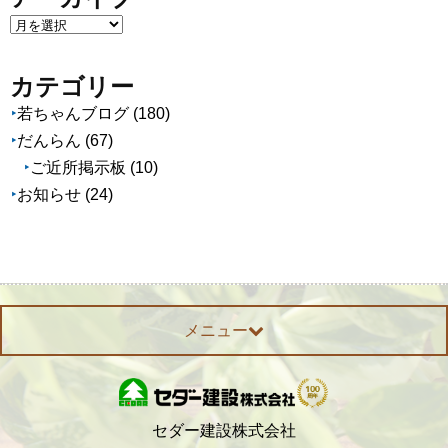
ア
ー
カ
カテゴリー
イ
若ちゃんブログ
(180)
ブ
だんらん
(67)
ご近所掲示板
(10)
お知らせ
(24)
メニュー
セダー建設株式会社