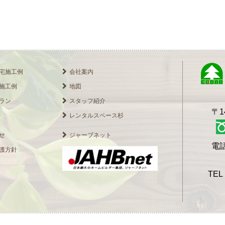
宅施工例
会社案内
施工例
地図
ラン
スタッフ紹介
〒1
レンタルスペース杉
せ
ジャーブネット
電話
護方針
TEL 