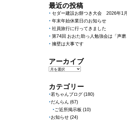
最近の投稿
セダー建設お餅つき大会 2026年1月1
年末年始休業日のお知らせ
社員旅行に行ってきました
第74回 おおた助っ人勉強会は「声
擁壁は大事です
アーカイブ
ア
ー
カ
カテゴリー
イ
若ちゃんブログ
(180)
ブ
だんらん
(67)
ご近所掲示板
(10)
お知らせ
(24)