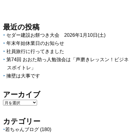
最近の投稿
セダー建設お餅つき大会 2026年1月10日(土)
年末年始休業日のお知らせ
社員旅行に行ってきました
第74回 おおた助っ人勉強会は「声磨きレッスン！ビジネ
スボイトレ」
擁壁は大事です
アーカイブ
ア
ー
カ
カテゴリー
イ
若ちゃんブログ
(180)
ブ