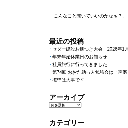
「こんなこと聞いていいのかなぁ？」
最近の投稿
セダー建設お餅つき大会 2026年1月1
年末年始休業日のお知らせ
社員旅行に行ってきました
第74回 おおた助っ人勉強会は「声
擁壁は大事です
アーカイブ
ア
ー
カ
カテゴリー
イ