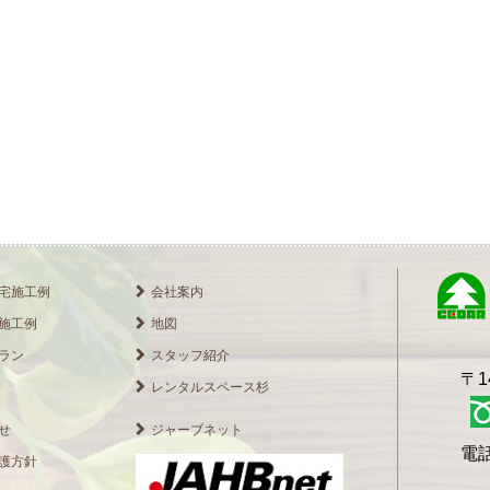
宅施工例
会社案内
施工例
地図
ラン
スタッフ紹介
〒1
レンタルスペース杉
せ
ジャーブネット
電話
護方針