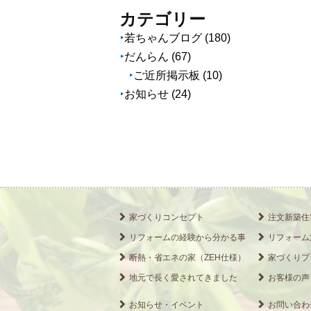
カ
カテゴリー
イ
若ちゃんブログ
(180)
ブ
だんらん
(67)
ご近所掲示板
(10)
お知らせ
(24)
家づくりコンセプト
注文新築住
リフォームの経験から分かる事
リフォーム
断熱・省エネの家（ZEH仕様）
家づくりプ
地元で長く愛されてきました
お客様の声
お知らせ・イベント
お問い合わ