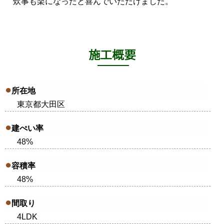
炊事も楽になったと喜んでいただけました。
所在地
東京都大田区
建ぺい率
48%
容積率
48%
間取り
4LDK