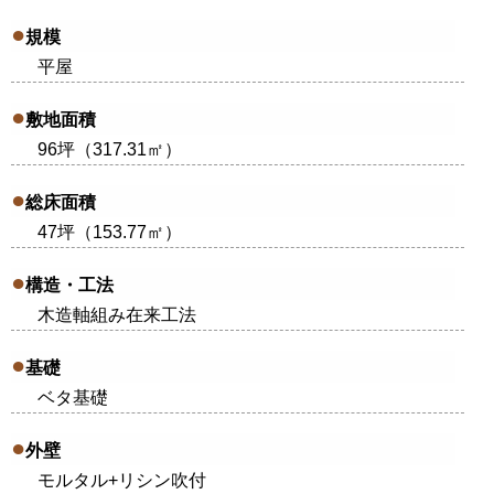
規模
平屋
敷地面積
96坪（317.31㎡）
総床面積
47坪（153.77㎡）
構造・工法
木造軸組み在来工法
基礎
ベタ基礎
外壁
モルタル+リシン吹付